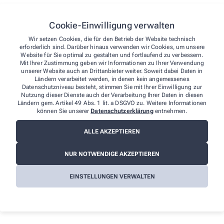
von Ihnen gefundenen Barrieren melden:
E-Mail: stern.apotheke.mettmann@t-online.de
Cookie-Einwilligung verwalten
Telefon: +49-2104/2 20 20
Telefax: +49-2104/2 72 12
Wir setzen Cookies, die für den Betrieb der Website technisch
erforderlich sind. Darüber hinaus verwenden wir Cookies, um unsere
Postanschrift: Lutterbecker Str. 2 40822 Mettmann
Website für Sie optimal zu gestalten und fortlaufend zu verbessern.
Mit Ihrer Zustimmung geben wir Informationen zu Ihrer Verwendung
Durchsetzungsverfahren und
unserer Website auch an Drittanbieter weiter. Soweit dabei Daten in
Marktüberwachungsbehörde
Ländern verarbeitet werden, in denen kein angemessenes
Datenschutzniveau besteht, stimmen Sie mit Ihrer Einwilligung zur
Sollten Sie auf Mitteilungen oder Anfragen zur Barrierefreiheit
Nutzung dieser Dienste auch der Verarbeitung Ihrer Daten in diesen
Ländern gem. Artikel 49 Abs. 1 lit. a DSGVO zu. Weitere Informationen
keine zufriedenstellenden Antworten erhalten, können Sie sich an
können Sie unserer
Datenschutzerklärung
entnehmen.
die zuständige Durchsetzungsstelle wenden. Die
Durchsetzungsstelle unterstützt Sie dabei, ihre Rechte geltend zu
ALLE AKZEPTIEREN
machen. Sie können sich auch an die
Marktüberwachungsbehörde wenden:
NUR NOTWENDIGE AKZEPTIEREN
MLBF - Marktüberwachungsstelle der Länder für die
Barrierefreiheit von Produkten und Dienstleistungen
EINSTELLUNGEN VERWALTEN
c/o Ministerium für Arbeit, Soziales, Gesundheit und
Gleichstellung Sachsen-Anhalt
Postfach 39 11 55
39135 Magdeburg